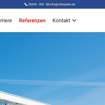
05954 - 300
info@rohbauten.de
rriere
Referenzen
Kontakt