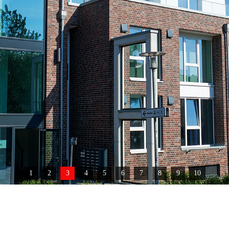
1
2
3
4
5
6
7
8
9
10