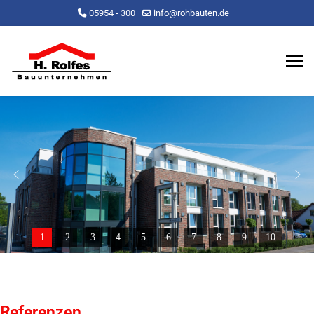
05954 - 300
info@rohbauten.de
1
2
3
4
5
6
7
8
9
10
Referenzen