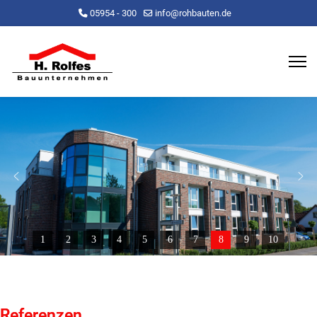
05954 - 300
info@rohbauten.de
1
2
3
4
5
6
7
8
9
10
Referenzen